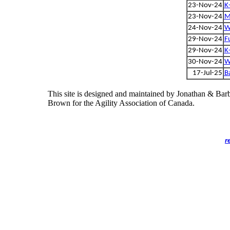
23-Nov-24
K
23-Nov-24
M
24-Nov-24
W
29-Nov-24
F
29-Nov-24
K
30-Nov-24
W
17-Jul-25
B
This site is designed and maintained by Jonathan & Bar
Brown for the Agility Association of Canada.
r